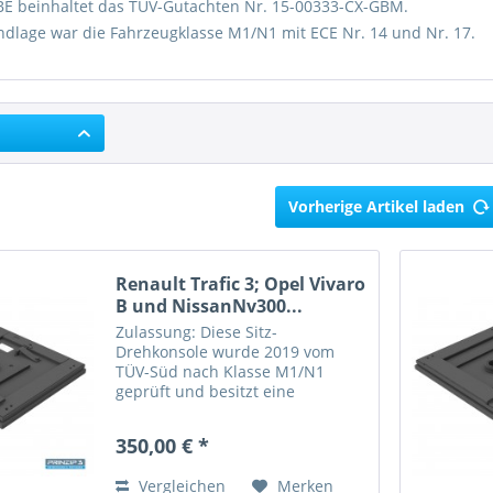
BE beinhaltet das TÜV-Gutachten Nr. 15-00333-CX-GBM.
ndlage war die Fahrzeugklasse M1/N1 mit ECE Nr. 14 und Nr. 17.
Vorherige Artikel laden
Renault Trafic 3; Opel Vivaro
B und NissanNv300...
Zulassung: Diese Sitz-
Drehkonsole wurde 2019 vom
TÜV-Süd nach Klasse M1/N1
geprüft und besitzt eine
Allgemeine Betriebserlaubnis
(ABE) vom Kraftfahrt-Bundesamt
350,00 € *
(KBA) für den Renault Trafic 3,
Opel Vivaro B und Nissan NV 300
Vergleichen
Merken
Baujahr 2016....