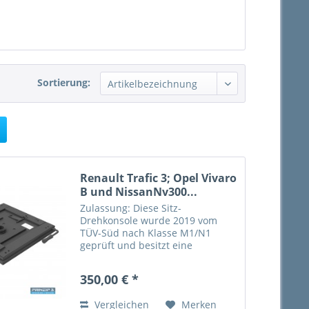
Sortierung:
Renault Trafic 3; Opel Vivaro
B und NissanNv300...
Zulassung: Diese Sitz-
Drehkonsole wurde 2019 vom
TÜV-Süd nach Klasse M1/N1
geprüft und besitzt eine
Allgemeine Betriebserlaubnis
(ABE) vom Kraftfahrt-Bundesamt
350,00 € *
(KBA) für den Renault Trafic 3,
Opel Vivaro B und Nissan NV 300
Vergleichen
Merken
Baujahr 2016....