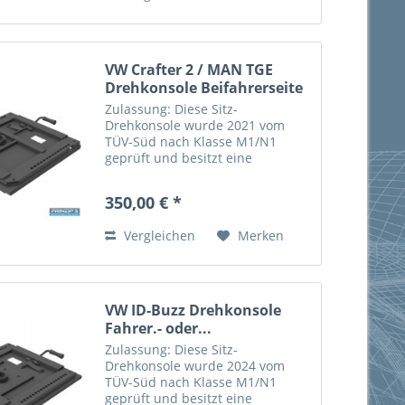
VW Crafter 2 / MAN TGE
Drehkonsole Beifahrerseite
Zulassung: Diese Sitz-
Drehkonsole wurde 2021 vom
TÜV-Süd nach Klasse M1/N1
geprüft und besitzt eine
Allgemeine Betriebserlaubnis
(ABE) vom Kraftfahrt-Bundesamt
350,00 € *
(KBA) für den VW Crafter 2 / MAN
TGE ab Baujahr 2018. Das Drehen
Vergleichen
Merken
des Sitzes...
VW ID-Buzz Drehkonsole
Fahrer.- oder...
Zulassung: Diese Sitz-
Drehkonsole wurde 2024 vom
TÜV-Süd nach Klasse M1/N1
geprüft und besitzt eine