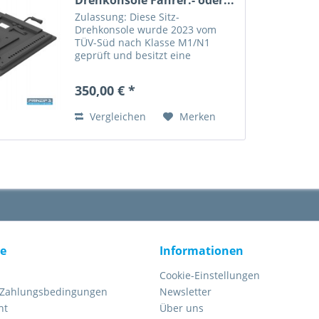
Zulassung: Diese Sitz-
Drehkonsole wurde 2023 vom
TÜV-Süd nach Klasse M1/N1
geprüft und besitzt eine
Allgemeine Betriebserlaubnis
(ABE) vom Kraftfahrt-Bundesamt
350,00 € *
(KBA) für den VW T7 Multivan ab
Baujahr 2021. Das Drehen des
Vergleichen
Merken
Sitzes ist nur...
ce
Informationen
Cookie-Einstellungen
 Zahlungsbedingungen
Newsletter
ht
Über uns