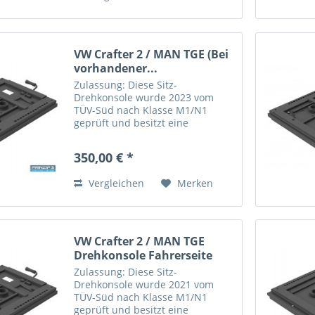
VW Crafter 2 / MAN TGE (Bei
vorhandener...
Zulassung: Diese Sitz-
Drehkonsole wurde 2023 vom
TÜV-Süd nach Klasse M1/N1
geprüft und besitzt eine
Allgemeine Betriebserlaubnis
(ABE) vom Kraftfahrt-Bundesamt
350,00 € *
(KBA) für den VW Crafter 2 / MAN
TGE ab Baujahr 2018. Das Drehen
Vergleichen
Merken
des Sitzes...
VW Crafter 2 / MAN TGE
Drehkonsole Fahrerseite
Zulassung: Diese Sitz-
Drehkonsole wurde 2021 vom
TÜV-Süd nach Klasse M1/N1
geprüft und besitzt eine