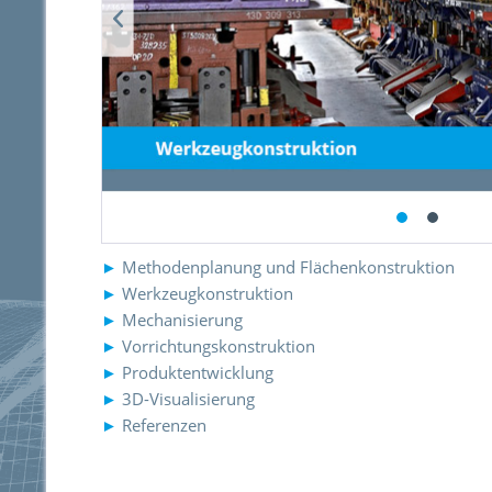
►
Methodenplanung und Flächenkonstruktion
►
Werkzeugkonstruktion
►
Mechanisierung
►
Vorrichtungskonstruktion
►
Produktentwicklung
►
3D-Visualisierung
►
Referenzen