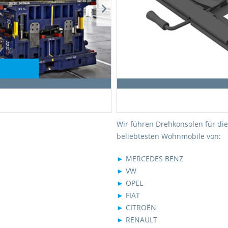
Wir führen Drehkonsolen für die
beliebtesten Wohnmobile von:
►
MERCEDES BENZ
►
VW
►
OPEL
►
FIAT
►
CITROËN
►
RENAULT