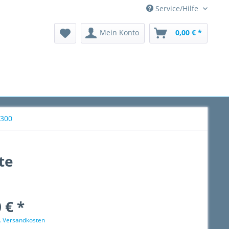
Service/Hilfe
Mein Konto
0,00 € *
V300
te
 € *
l. Versandkosten